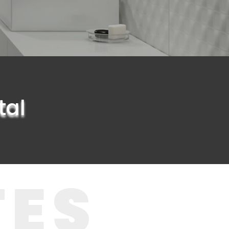
tal
TES